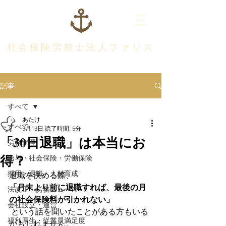
社会保険労務士法人ファリス
記事
すべて
あたけ
すべて
5月13日
読了時間: 5分
「30日退職」は本当にお
労務管理
得？
給与・社会保険・労働保険
採用・退職・人材育成
退職を決める際、
「月末より前に退職すれば、最後の月
法改正・労務ニュース
の社会保険料が引かれない」
会社設立・運営
 という話を聞いたことがある方もいる
福利厚生・従業員満足度
かもしれません。