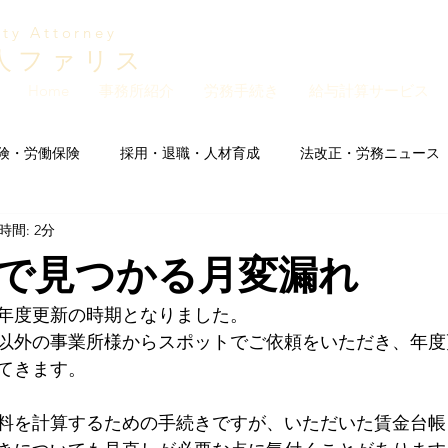
ity Attorney
人ファリス
Home
事務所紹介
労務手続き
給与計算サービス
険・労働保険
採用・退職・人材育成
法改正・労務ニュース
時間: 2分
他・お知らせ
社会保険料率・雇用保険料率改定情報
で見つかる月変漏れ
年度更新の時期となりました。
以外の事業所様からスポットでご依頼をいただき、年度
てきます。
料を計算するための手続きですが、いただいた賃金台帳