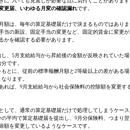
きについても見直しが必要な点に気付くことがあります
変更届、いわゆる月変の確認漏れ
です。
月額は、毎年の算定基礎届だけで決まるものではありま
手当の新設、固定手当の変更など、固定的賃金に変更が
るかを確認する必要があります。
給し、5月支給給与から昇給後の金額が反映されていた
給分です。
をもとに、従前の標準報酬月額と2等級以上の差がある
となります。
あれば、9月支給給与から社会保険料の控除額を変更す
として、通常の算定基礎届だけで処理してしまうケース
給分の平均で算定基礎届を提出し、9月分保険料、つまり
控除額を変更しているようなケースです。