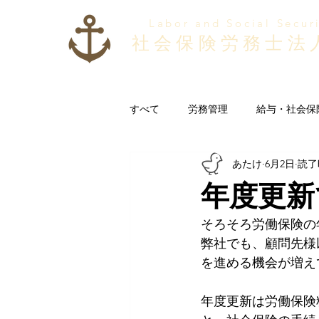
Labor and Social Secur
社会保険労務士法
すべて
労務管理
給与・社会保
あたけ
6月2日
読了
福利厚生・従業員満足度
その
年度更新
そろそろ労働保険の
弊社でも、顧問先様
を進める機会が増え
年度更新は労働保険