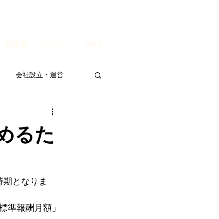
料金表
Contact
ブログ
会社設立・運営
めるた
時期となりま
標準報酬月額」