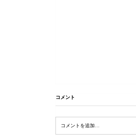
賞与を支給したときの届出、
コメント
忘れていませんか？
この時期に賞与を支給する会社も
多いと思います。 賞与を支給し
コメントを追加…
た場合、給与計算や振込だけで終