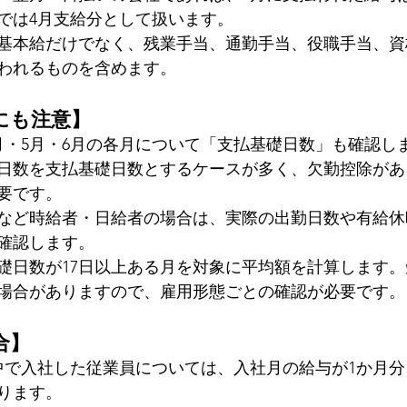
では4月支給分として扱います。
基本給だけでなく、残業手当、通勤手当、役職手当、資
われるものを含めます。
にも注意】
月・5月・6月の各月について「支払基礎日数」も確認し
日数を支払基礎日数とするケースが多く、欠勤控除があ
要です。
など時給者・日給者の場合は、実際の出勤日数や有給休
確認します。
礎日数が17日以上ある月を対象に平均額を計算します
場合がありますので、雇用形態ごとの確認が必要です。
合】
途中で入社した従業員については、入社月の給与が1か月
ります。