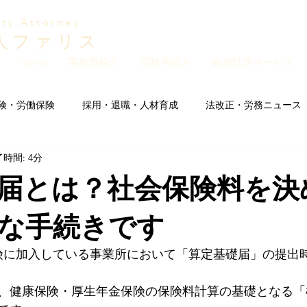
ity Attorney
人ファリス
Home
事務所紹介
労務手続き
給与計算サービス
険・労働保険
採用・退職・人材育成
法改正・労務ニュース
時間: 4分
他・お知らせ
社会保険料率・雇用保険料率改定情報
届とは？社会保険料を決
な手続きです
険に加入している事業所において「算定基礎届」の提出
、健康保険・厚生年金保険の保険料計算の基礎となる「