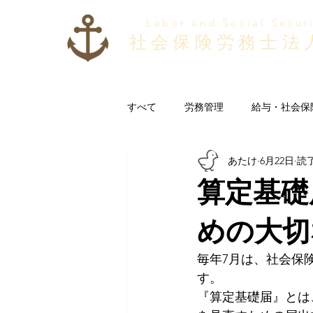
Labor and Social Secur
社会保険労務士法
すべて
労務管理
給与・社会保
あたけ
6月22日
読了
福利厚生・従業員満足度
その
算定基礎
めの大切
毎年7月は、社会保
す。
『算定基礎届』とは