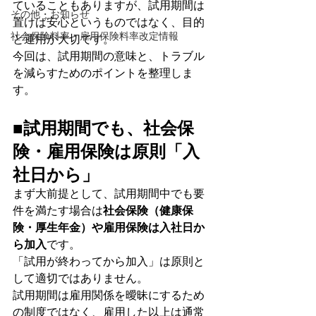
ていることもありますが、試用期間は
その他・お知らせ
置けば安心というものではなく、目的
社会保険料率・雇用保険料率改定情報
と運用が大切です。
今回は、試用期間の意味と、トラブル
を減らすためのポイントを整理しま
す。
■試用期間でも、社会保
険・雇用保険は原則「入
社日から」
まず大前提として、試用期間中でも要
件を満たす場合は
社会保険（健康保
険・厚生年金）や雇用保険は入社日か
ら加入
です。
「試用が終わってから加入」は原則と
して適切ではありません。
試用期間は雇用関係を曖昧にするため
の制度ではなく、雇用した以上は通常