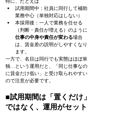
特に、たとえば
試用期間中：社員に同行して補助
業務中心（単独対応はしない）
本採用後：一人で業務を任せる
（判断・責任が増える）のように
仕事の中身や責任が変わる
場合
は、賃金差の説明がしやすくなり
ます。
一方で、名目は同行でも実態はほぼ単
独…という運用だと、「同じ仕事なの
に賃金だけ低い」と受け取られやすい
ので注意が必要です。
■試用期間は「置くだけ」
ではなく、運用がセット
試用期間は、法律上の“特別な期間”と
いうより、
評価とすり合わせを丁寧に
行うための枠組み
です。就業規則や労