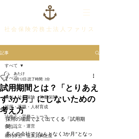
社会保険労務士法人ファリス
記事
すべて
あたけ
すべて
6月12日
読了時間: 3分
試用期間とは？「とりあえ
労務管理
ず3か月」にしないための
給与・社会保険・労働保険
考え方
採用・退職・人材育成
法改正・労務ニュース
採用の場面でよく出てくる「試用期
会社設立・運営
間」。
多くの会社で“なんとなく3か月”となっ
福利厚生・従業員満足度