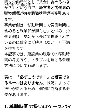
間を労働時間として賃金に含めるべき
その他・お知らせ
か？」という点で、
経営者と労働者の
社会保険料率・雇用保険料率改定情報
間で意見が分かれるケース
も多くあり
ます。
事業者側は「移動時間まで労働時間に
含めると残業代が膨らむ」と悩み、労
働者側は「早朝から長時間拘束されて
いるのに賃金に反映されない」と不満
を持ちます。
本記事では、建設業の現場での移動時
間の考え方や、トラブルを避ける管理
方法について解説します。
実は、
「必ずこうです！」と断言でき
るルールはありません
。状況によって
扱いが変わるため、個別に判断する必
要があります。
1. 移動時間の扱いはケースバイ