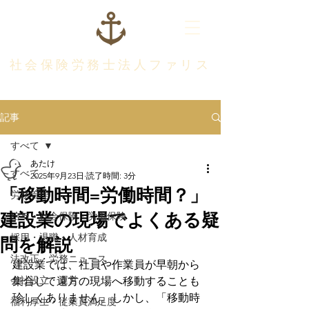
社会保険労務士法人ファリス
記事
すべて
あたけ
すべて
2025年9月23日
読了時間: 3分
「移動時間=労働時間？」
労務管理
建設業の現場でよくある疑
給与・社会保険・労働保険
問を解説
採用・退職・人材育成
法改正・労務ニュース
建設業では、社員や作業員が早朝から
会社設立・運営
集合して遠方の現場へ移動することも
珍しくありません。しかし、「移動時
福利厚生・従業員満足度